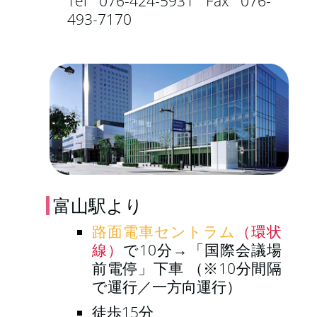
Tel 076-424-5931 Fax 076-
493-7170
富山駅より
路面電車セントラム
（環状
線）
で10分→「国際会議場
前電停」下車 （※10分間隔
で運行／一方向運行）
徒歩15分